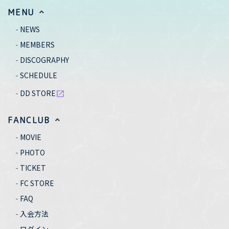
MENU
NEWS
MEMBERS
DISCOGRAPHY
SCHEDULE
DD STORE
open_in_new
FANCLUB
MOVIE
PHOTO
TICKET
FC STORE
FAQ
入会方法