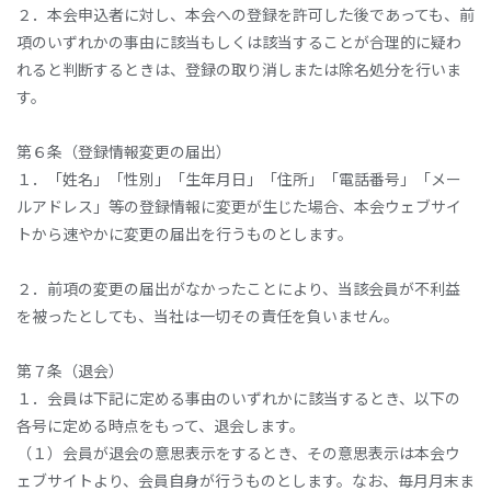
２．本会申込者に対し、本会への登録を許可した後であっても、前
項のいずれかの事由に該当もしくは該当することが合理的に疑わ
れると判断するときは、登録の取り消しまたは除名処分を行いま
す。
第６条（登録情報変更の届出）
１．「姓名」「性別」「生年月日」「住所」「電話番号」「メー
ルアドレス」等の登録情報に変更が生じた場合、本会ウェブサイ
トから速やかに変更の届出を行うものとします。
２．前項の変更の届出がなかったことにより、当該会員が不利益
を被ったとしても、当社は一切その責任を負いません。
第７条（退会）
１．会員は下記に定める事由のいずれかに該当するとき、以下の
各号に定める時点をもって、退会します。
（１）会員が退会の意思表示をするとき、その意思表示は本会ウ
ェブサイトより、会員自身が行うものとします。なお、毎月月末ま