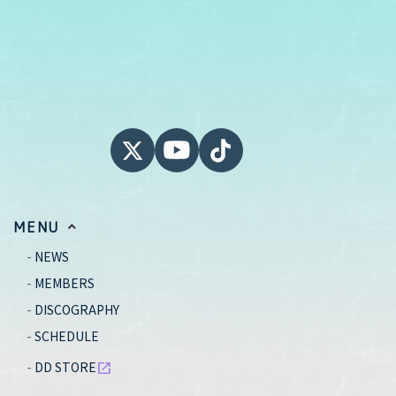
MENU
NEWS
MEMBERS
DISCOGRAPHY
SCHEDULE
DD STORE
open_in_new