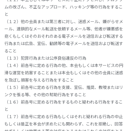
ムの改ざん、不正なアップロード、ハッキング等の行為をするこ
と
（１２）他の会員または第三者に対し、迷惑メール、嫌がらせメ
ール、連鎖的なメール転送を依頼するメール等、他者が嫌悪感を
抱くもしくはそのおそれのある電子メールを送信および転送する
行為または広告、宣伝、勧誘等の電子メールを送信および転送す
ること
（１３）犯罪行為または公序良俗違反の行為
（１４）前各号に定める行為の他、本会もしくは本サービスの円
滑な運営を妨害することまたは本会もしくはその他の会員に迷惑
を及ぼし損害を与える行為をすること
（１５）前各号に定める行為を支援、宣伝、推奨、教唆またはリ
ンクを張る等、その他の幇助行為をすること
（１６）前各号に定める行為をするものと疑われる行為をするこ
と
（１７）前各号に定める行為もしくはそれと疑われる行為の中止
もしくは是正を本会が求めたにも関わらず、これを拒絶し、回答