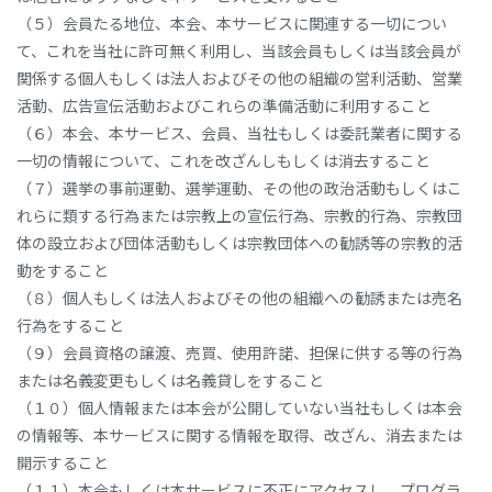
（５）会員たる地位、本会、本サービスに関連する一切につい
て、これを当社に許可無く利用し、当該会員もしくは当該会員が
関係する個人もしくは法人およびその他の組織の営利活動、営業
活動、広告宣伝活動およびこれらの準備活動に利用すること
（６）本会、本サービス、会員、当社もしくは委託業者に関する
一切の情報について、これを改ざんしもしくは消去すること
（７）選挙の事前運動、選挙運動、その他の政治活動もしくはこ
れらに類する行為または宗教上の宣伝行為、宗教的行為、宗教団
体の設立および団体活動もしくは宗教団体への勧誘等の宗教的活
動をすること
（８）個人もしくは法人およびその他の組織への勧誘または売名
行為をすること
（９）会員資格の譲渡、売買、使用許諾、担保に供する等の行為
または名義変更もしくは名義貸しをすること
（１０）個人情報または本会が公開していない当社もしくは本会
の情報等、本サービスに関する情報を取得、改ざん、消去または
開示すること
（１１）本会もしくは本サービスに不正にアクセスし、プログラ