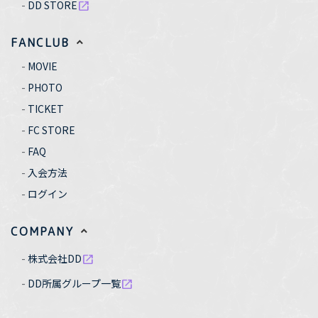
DD STORE
open_in_new
FANCLUB
MOVIE
PHOTO
TICKET
FC STORE
FAQ
入会方法
ログイン
COMPANY
株式会社DD
open_in_new
DD所属グループ一覧
open_in_new