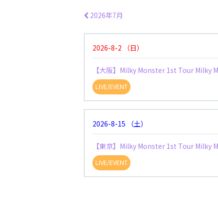
2026年7月
2026-8-2
（
日
）
【大阪】Milky Monster 1st Tour Milky M
LIVE/EVENT
2026-8-15
（
土
）
【東京】Milky Monster 1st Tour Milky M
LIVE/EVENT