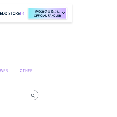
みる友ぷらねっと
open_in_new
E
DD STORE
OFFICIAL FANCLUB
WEB
OTHER