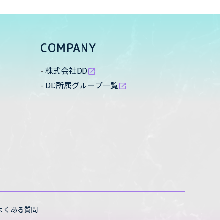
COMPANY
株式会社DD
open_in_new
DD所属グループ一覧
open_in_new
よくある質問