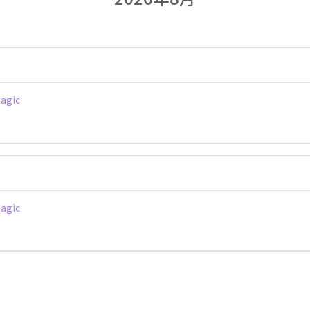
agic
agic