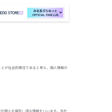
みる友ぷらねっと
open_in_new
E
DD STORE
OFFICIAL FANCLUB
ことが社会的責任であると考え、個人情報の
定の個人を識別し得る情報をいいます。当社