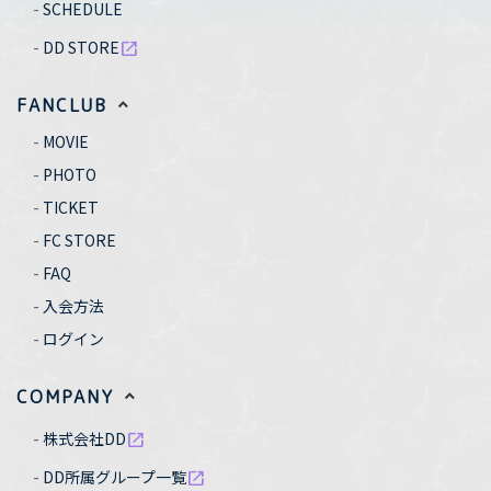
SCHEDULE
DD STORE
open_in_new
FANCLUB
MOVIE
PHOTO
TICKET
FC STORE
FAQ
入会方法
ログイン
COMPANY
株式会社DD
open_in_new
DD所属グループ一覧
open_in_new