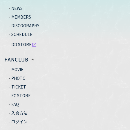
NEWS
MEMBERS
DISCOGRAPHY
SCHEDULE
DD STORE
open_in_new
FANCLUB
MOVIE
PHOTO
TICKET
FC STORE
FAQ
入会方法
ログイン