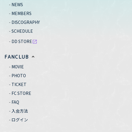
NEWS
MEMBERS
DISCOGRAPHY
SCHEDULE
DD STORE
open_in_new
FANCLUB
MOVIE
PHOTO
TICKET
FC STORE
FAQ
入会方法
ログイン