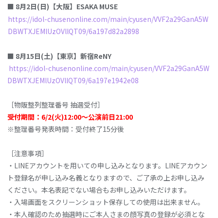
■
8
⽉
2
⽇
(
⽇
)
【⼤
阪
】
ESAKA
MUSE
https://idol-chusenonline.com/main/cyusen/VVF2a29GanA5W
DBWTXJEMlUzOVllQT09/6a197d82a2898
■
8
⽉
15
⽇
(
⼟
)
【
東
京】新宿
ReNY
https://idol-chusenonline.com/main/cyusen/VVF2a29GanA5W
DBWTXJEMlUzOVllQT09/6a197e1942e08
［物販整列整理番号 抽選受付］
受
付期
間：
6/2(
⽕
)12:00
〜公
演前
⽇
21:00
※整理番号発表時間：受付終了15分後
［注意事項］
‧LINEアカウントを⽤いての申し込みとなります。LINEアカウン
ト登録名が申し込み名義となりますので、ご了承の上お申し込み
ください。本名表記でない場合もお申し込みいただけます。
‧⼊場画⾯をスクリーンショット保存しての使⽤は出来ません。
‧本⼈確認のため抽選時にご本⼈さまの顔写真の登録が必須とな