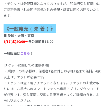
・チケットは分配可能となっておりますが、FC先行受付期間中に
ご指定選択された同行者様以外の分配・譲渡は固くお断りいたし
ます。
《一般発売
(
先
着
)
》
■
愛
知‧⼤
阪
‧
東
京
6/17(⽔
)20:00〜
各
公
演前
⽇
18:00
一般販売は
こちら
！
[チケットに関しての注意事項]
・3歳以下のお子様は、保護者1名に対しお子様1名まで無料。4歳
以上はチケットが必要です。
・チケットは全て電子チケットとなります。チケットのお受け取
りには、お手持ちのスマートフォンへ専用アプリのダウンロード
が必要です。受付画面に記載の注意事項をよくご確認のうえ、お
申し込みください。