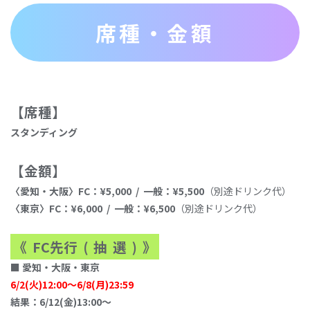
席種・金額
【席種】
スタンディング
【⾦額】
〈
愛
知‧⼤
阪
〉
FC
：
¥5,000
/
⼀
般：
¥5,500
（別途ドリンク代）
〈
東
京〉
FC
：
¥6,000
/
⼀
般：
¥6,500
（別途ドリンク代）
《
FC先行
(
抽
選
)
》
■
愛
知‧⼤
阪
‧
東
京
6/2(
⽕
)12:00
〜
6/8(
⽉
)23:59
結果：
6/12(
⾦
)13:00
〜