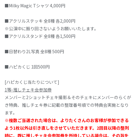
■Milky Magic Tシャツ 4,000円
■アクリルステッキ 全8種 各2,000円
※公演中に振り回さないようお願いいたします。
■アクリルスタンド 全8種 各1,500円
■日替わり2L写真 全8種 500円
■ハピカくじ 1回500円
[ハピカくじ当たりについて]
1等-推しチェキ会参加券
メンバーと2ショットチェキ撮影＆そのチェキにメンバーのらくが
き特典、推しチェキ券に記載の整理番号順での特典会実施となり
ます。
※複数ご当選された場合は、よりたくさんのお客様が参加できる
よう1枚以外は引き直しをさせていただきます。2回目以降の整列
時に、既に推しチェキ会参加券を所持している場合は、その旨を