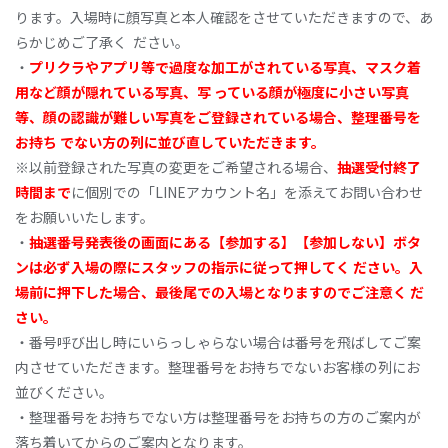
ります。⼊場時に顔写真と本⼈確認をさせていただきますので、あ
らかじめご了承く ださい。
‧
プリクラやアプリ
等
で
過度
な
加
⼯がされている写
真
、マスク
着
⽤など顔が隠れている写
真
、写 っている顔が
極度
に⼩さい写
真
等
、顔の認
識
が難しい写
真
をご
登録
されている場
合
、整
理
番
号
を
お
持
ち
でない⽅の
列
に並び
直
していただきます。
※以前登録された写真の変更をご希望される場合、
抽
選
受
付
終
了
時
間
まで
に個別での「LINEアカウント名」を添えてお問い合わせ
をお願いいたします。
‧
抽
選番
号発
表
後
の画⾯にある【
参加
する】【
参加
しない】ボタ
ンは
必
ず⼊場の際にスタッフの
指
⽰に従
って
押
して
く
ださい。⼊
場
前
に
押
下した場
合
、最
後
尾での⼊場となりますのでご注
意
く
だ
さ
い。
‧番号呼び出し時にいらっしゃらない場合は番号を⾶ばしてご案
内させていただきます。整理番号をお持ちでないお客様の列にお
並びください。
‧整理番号をお持ちでない⽅は整理番号をお持ちの⽅のご案内が
落ち着いてからのご案内となります。