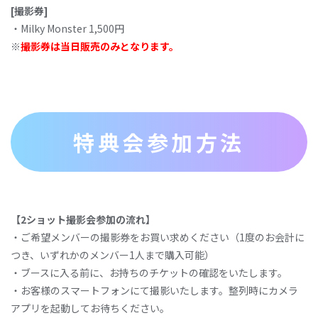
[
撮
影券
]
‧Milky Monster 1,500円
※
撮
影券
は
当
⽇
販
売のみとなります。
特典会参加方法
【
2
ショット撮
影会参加
の流れ】
‧ご希望メンバーの撮影券をお買い求めください（1度のお会計に
つき、いずれかのメンバー1⼈まで購⼊可能）
‧ブースに⼊る前に、お持ちのチケットの確認をいたします。
‧お客様のスマートフォンにて撮影いたします。整列時にカメラ
アプリを起動してお待ちください。