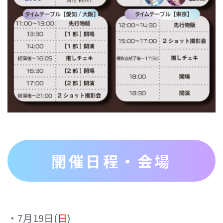
開催日程・会場
‧7⽉19⽇(
⽇
)