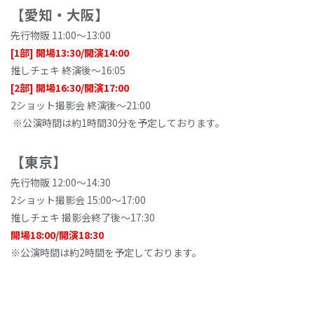
【
愛
知‧⼤
阪
】
先⾏物販 11:00〜13:00
[1
部
]
開
場
13:30/
開演
14:00
推しチェキ 終演後〜16:05
[2部
]
開
場
16:30/
開演17:00
2ショット撮影会 終演後〜21:00
※公演時間は約1時間30分を予定しております。
【東京】
先⾏物販 12:00〜14:30
2ショット撮影会 15:00〜17:00
推しチェキ 撮影会終了後〜17:30
開場
18:00/
開演18:30
※公演時間は約2時間を予定しております。