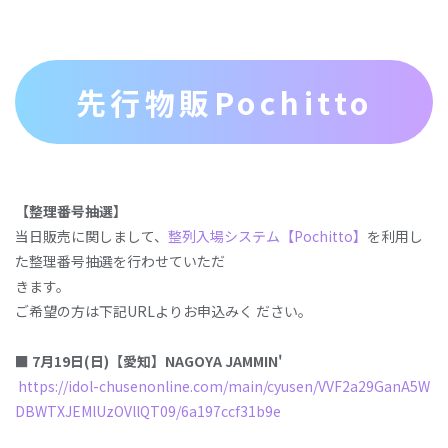
先行物販Pochitto
【整理番号抽選】
当⽇販売に関しまして、
整列⼊場システム【Pochitto】
を利⽤し
た整理番号抽選を⾏わせていただ
きます。
ご希望の⽅は下記URLよりお申込みく ださい。
■
7
⽉
19
⽇
(
⽇
)
【
愛
知】
NAGOYA
JAMMIN
'
https://idol-chusenonline.com/main/cyusen/VVF2a29GanA5W
DBWTXJEMlUzOVllQT09/6a197ccf31b9e