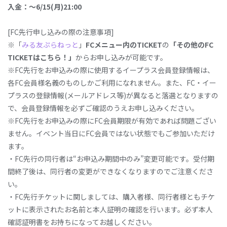
⼊⾦
：
〜
6/15(
⽉
)21:00
[FC先行申し込みの際の注意事項]
※「
みる友ぷらねっと
」
FCメニュー内のTICKET
の
「その他のFC
TICKETはこちら！」
からお申し込みが可能です。
※FC先行をお申込みの際に使用するイープラス会員登録情報は、
各FC会員様名義のものしかご利用になれません。また、FC・イー
プラスの登録情報(メールアドレス等)が異なると落選となりますの
で、会員登録情報を必ずご確認のうえお申し込みください。
※FC先行をお申込みの際にFC会員期限が有効であれば問題ござい
ません。イベント当日にFC会員ではない状態でもご参加いただけ
ます。
・FC先行の同行者は“お申込み期間中のみ”変更可能です。受付期
間終了後は、同行者の変更ができなくなりますのでご注意くださ
い。
・FC先行チケットに関しましては、購入者様、同行者様ともチケ
ットに表示されたお名前と本人証明の確認を行います。必ず本人
確認証明書をお持ちになってお越しください。