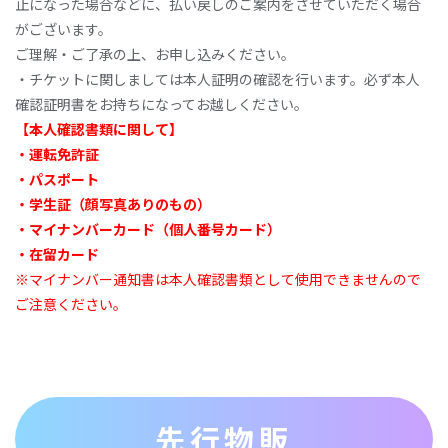
止になった場合などに、払い戻しのご案内をさせていただく場合
がございます。
ご理解・ご了承の上、お申し込みください。
・チケットに関しましては本人証明の確認を行います。必ず本人
確認証明書をお持ちになってお越しください。
【本⼈確認書類に
関
して】
‧
運転
免許証
‧パスポート
‧学⽣証
（
顔写
真
ありのもの
）
‧マイナンバーカード
（個
⼈番
号
カード
）
‧在留カード
※マイナンバー通知書は本⼈確認書類として使⽤できませんので
ご注意ください。
先行物販