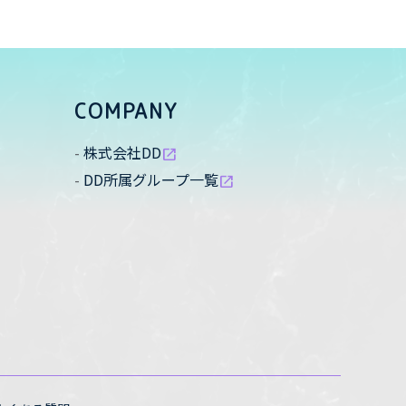
COMPANY
株式会社DD
open_in_new
DD所属グループ一覧
open_in_new