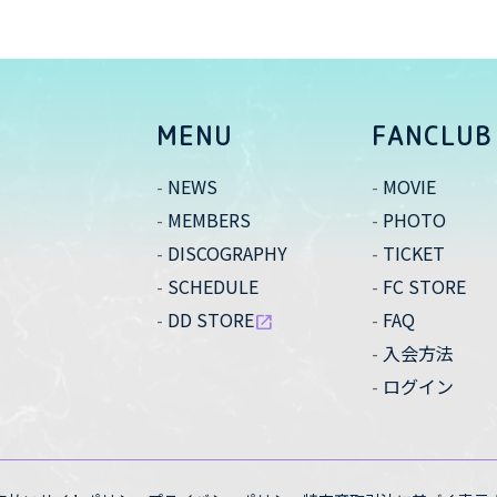
MENU
FANCLUB
NEWS
MOVIE
MEMBERS
PHOTO
DISCOGRAPHY
TICKET
SCHEDULE
FC STORE
DD STORE
FAQ
open_in_new
入会方法
ログイン