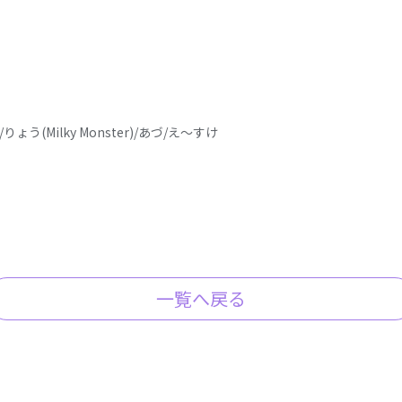
r)/りょう(Milky Monster)/あづ/え～すけ
一覧へ戻る