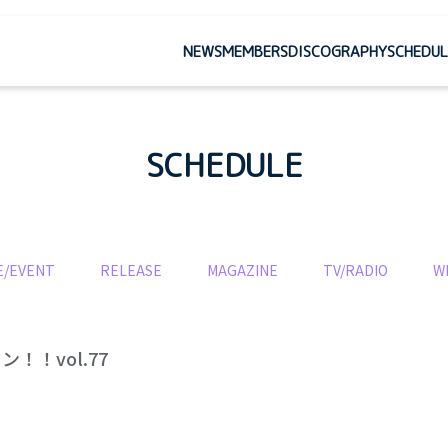
NEWS
MEMBERS
DISCOGRAPHY
SCHEDUL
SCHEDULE
E/EVENT
RELEASE
MAGAZINE
TV/RADIO
W
！！vol.77