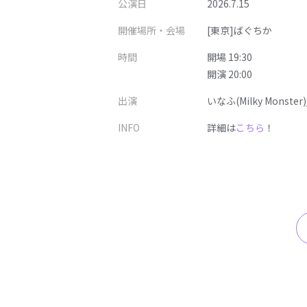
公演日
2026.7.15
開催場所・会場
[東京]ばぐちか
時間
開場 19:30
開演 20:00
出演
いなふ(Milky Monste
INFO
詳細は
こちら
！