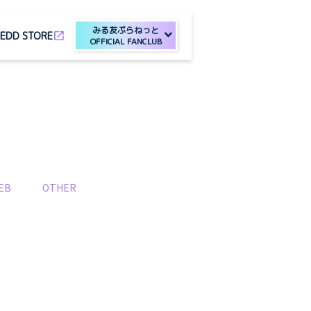
みる友ぷらねっと
open_in_new
E
DD STORE
OFFICIAL FANCLUB
EB
OTHER