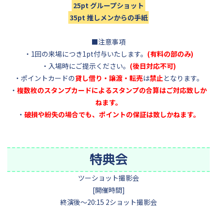
25pt グループショット
35pt 推しメンからの手紙
■注意事項
・1回の来場につき1pt付与いたします。
(有料の部のみ)
・入場時にご提示ください。
(後日対応不可)
・ポイントカードの
貸し借り・譲渡・転売
は
禁止
となります。
・
複数枚のスタンプカードによるスタンプの合算はご対応致しか
ねます。
・
破損や紛失の場合でも、ポイントの保証は致しかねます。
特典会
ツーショット撮影会
[開催時間]
終演後～20:15 2ショット撮影会