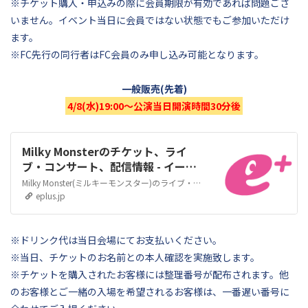
※チケット購入・申込みの際に会員期限が有効であれば問題ござ
いません。イベント当日に会員ではない状態でもご参加いただけ
ます。
※FC先行の同行者はFC会員のみ申し込み可能となります。
一般販売(先着)
4/8(水)19:00～公演当日開演時間30分後
Milky Monsterのチケット、ライ
ブ・コンサート、配信情報 - イープ
ラス
Milky Monster(ミルキーモンスター)のライブ・コンサート情報をご紹介！ライブ・コンサートのチケット情報や関連画像、動画、記事など、Milky Monsterの様々な情報コンテンツをお届けします。
eplus.jp
※ドリンク代は当日会場にてお支払いください。
※当日、チケットのお名前との本人確認を実施致します。
※チケットを購入されたお客様には整理番号が配布されます。他
のお客様とご一緒の入場を希望されるお客様は、一番遅い番号に