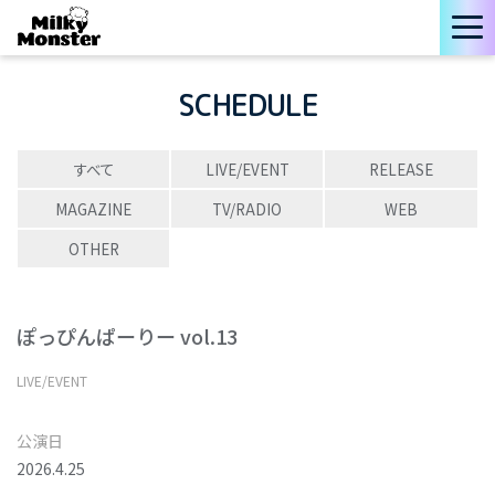
SCHEDULE
すべて
LIVE/EVENT
RELEASE
MAGAZINE
TV/RADIO
WEB
OTHER
ぽっぴんぱーりー vol.13
LIVE/EVENT
公演日
2026.4.25