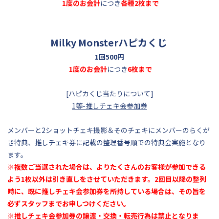
1度のお会計
につき
各種2
枚まで
Milky Monsterハピカくじ
1回500円
1度のお会計
につき
6枚まで
[ハピカくじ当たりについて]
1等-推しチェキ会参加券
メンバーと2ショットチェキ撮影＆そのチェキにメンバーのらくが
き特典、推しチェキ券に記載の整理番号順での特典会実施となり
ます。
※複数ご当選された場合は、よりたくさんのお客様が参加できる
よう1枚以外は引き直しをさせていただきます。2回目以降の整列
時に、既に推しチェキ会参加券を所持している場合は、その旨を
必ずスタッフまでお申しつけください。
※推しチェキ会参加券の譲渡・交換・転売行為は禁止となりま