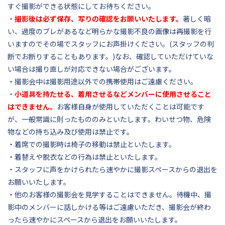
すぐ撮影ができる状態にしてお待ちください。
・
撮影後は必ず保存、写りの確認をお願いいたします。
著しく暗
い、過度のブレがあるなど明らかな撮影不良の画像は再撮影を行
いますのでその場でスタッフにお声掛けください。(スタッフの判
断でお断りすることもあります。)なお、確認していただけていな
い場合は撮り直しが対応できない場合がございます。
・撮影会中は撮影用途以外での携帯使用はご遠慮ください。
・
小道具を持たせる、着用させるなどメンバーに使用させること
はできません。
お客様自身が使用していただくことは可能です
が、一般常識に則ったもののみといたします。わいせつ物、危険
物などの持ち込み及び使用は禁止です。
・着席での撮影時は椅子の移動は禁止といたします。
・着替えや脱衣などの行為は禁止といたします。
・スタッフに声をかけられたら速やかに撮影スペースからの退出を
お願いいたします。
・他のお客様の撮影会を見学することはできません。待機中、撮
影中のメンバーに話しかける等はご遠慮いただき、撮影会が終わ
ったら速やかにスペースから退出をお願いいたします。