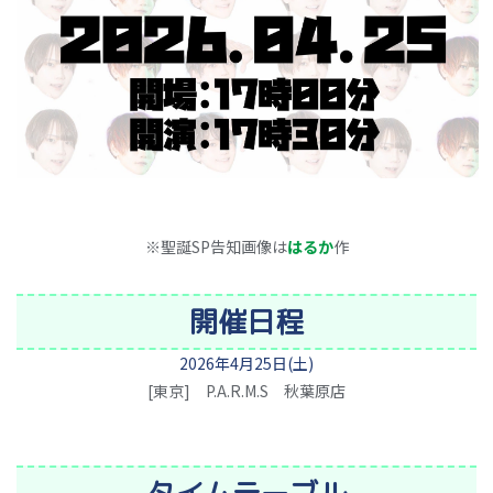
※聖誕SP告知画像は
はるか
作
開催日程
2026年4月25日(土)
[東京] P.A.R.M.S 秋葉原店