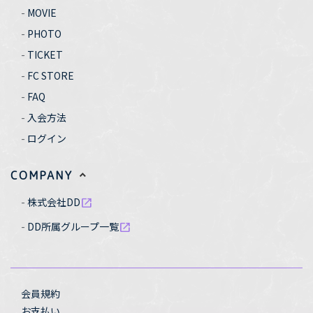
MOVIE
PHOTO
TICKET
FC STORE
FAQ
入会方法
ログイン
COMPANY
株式会社DD
open_in_new
DD所属グループ一覧
open_in_new
会員規約
お支払い