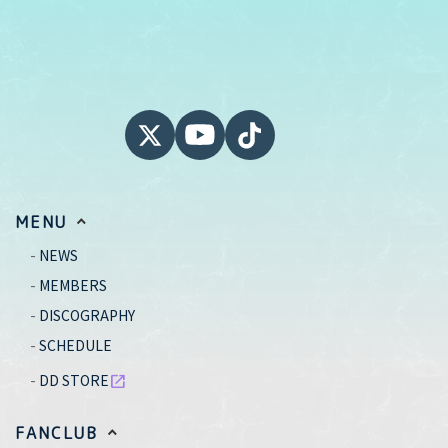
MENU
NEWS
MEMBERS
DISCOGRAPHY
SCHEDULE
DD STORE
open_in_new
FANCLUB