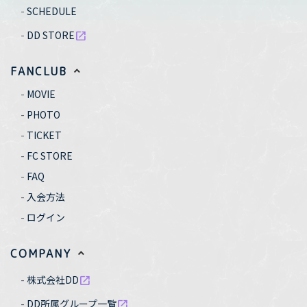
SCHEDULE
DD STORE
open_in_new
FANCLUB
MOVIE
PHOTO
TICKET
FC STORE
FAQ
入会方法
ログイン
COMPANY
株式会社DD
open_in_new
DD所属グループ一覧
open_in_new